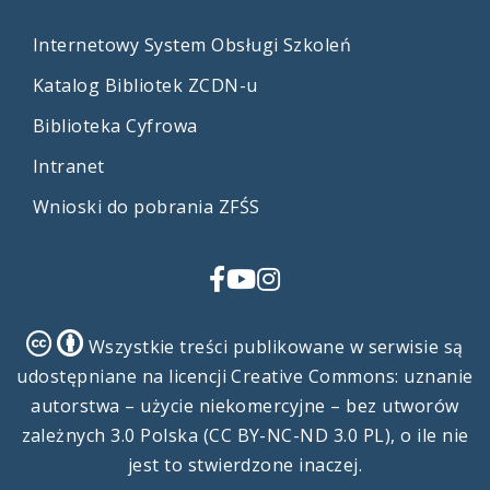
Internetowy System Obsługi Szkoleń
Katalog Bibliotek ZCDN-u
Biblioteka Cyfrowa
Intranet
Wnioski do pobrania ZFŚS
Facebook
YouTube
Instagram
Creative
Creative
Wszystkie treści publikowane w serwisie są
Commons
Commons
udostępniane na licencji Creative Commons: uznanie
autorstwa – użycie niekomercyjne – bez utworów
zależnych 3.0 Polska (CC BY-NC-ND 3.0 PL), o ile nie
jest to stwierdzone inaczej.