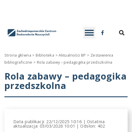
ZCDN
D
SE
Facebook
Contrast
DEFAULT
BLACK
BLACK
YELLOW
Strona główna
>
Biblioteka
>
Aktualności BP
>
Zestawienia
CONTRAST
AND
AND
AND
bibliograficzne
>
Rola zabawy – pedagogika przedszkolna
Font
WHITE
YELLOW
BLACK
Rola zabawy – pedagogika
-
+
READABLE
A
A
SMALLER
CONTRAST
LARGER
CONTRAST
CONTRAS
przedszkolna
FONT
FONT
FONT
C
W
S
Data publikacji:
22/12/2025 10:16
|
Ostatnia
aktualizacja:
03/03/2026 10:01
|
Odsłon: 402