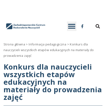
ZCDN
D
SE
Facebook
Contrast
DEFAULT
BLACK
BLACK
YELLOW
Strona główna
>
Informacja pedagogiczna
>
Konkurs dla
CONTRAST
AND
AND
AND
nauczycieli wszystkich etapów edukacyjnych na materiały do
Font
prowadzenia zajęć
WHITE
YELLOW
BLACK
-
+
READABLE
A
A
Konkurs dla nauczycieli
SMALLER
CONTRAST
LARGER
CONTRAST
CONTRAS
FONT
wszystkich etapów
FONT
FONT
C
edukacyjnych na
W
materiały do prowadzenia
S
zajęć