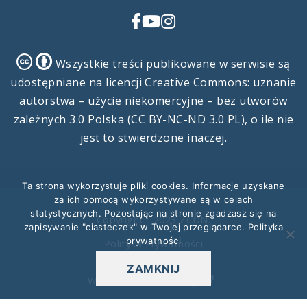
Facebook
YouTube
Instagram
Creative
Creative
Wszystkie treści publikowane w serwisie są
Commons
Commons
udostępniane na licencji Creative Commons: uznanie
autorstwa – użycie niekomercyjne – bez utworów
zależnych 3.0 Polska (CC BY-NC-ND 3.0 PL), o ile nie
jest to stwierdzone inaczej.
Ta strona wykorzystuje pliki cookies. Informacje uzyskane
za ich pomocą wykorzystywane są w celach
statystycznych. Pozostając na stronie zgadzasz się na
Copyright - 2023 ZCDN.
zapisywanie "ciasteczek" w Twojej przeglądarce.
Polityka
prywatności
Polityka Prywatności
ZAMKNIJ
Wdrożenie:
NETZURE.pl