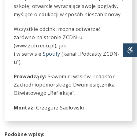
szkołę, otwarcie wyrażające swoje poglądy,
myślące o edukacji w sposób nieszablonowy.
Wszystkie odcinki można odtwarzać
zarówno na stronie ZCDN-u
(www.zcdn.edu.pl), jak
i w serwisie
Spotify
(kanał „Podcasty ZCDN-
u”).
S
Prowadzący:
Sławomir Iwasiów, redaktor
Zachodniopomorskiego Dwumiesięcznika
Oświatowego „Refleksje”.
Montaż:
Grzegorz Sadłowski.
Podobne wpisy: