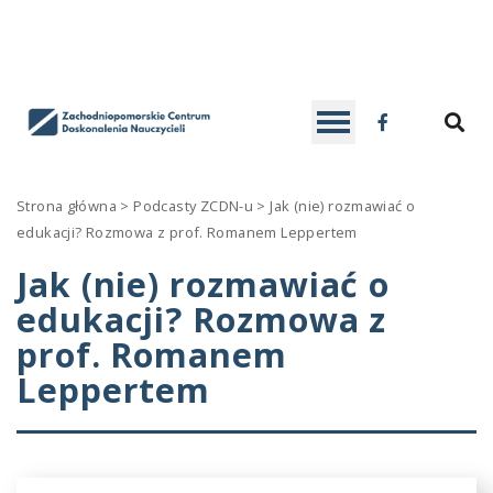
ZCDN
D
SE
Facebook
Contrast
DEFAULT
BLACK
BLACK
YELLOW
Strona główna
>
Podcasty ZCDN-u
>
Jak (nie) rozmawiać o
CONTRAST
AND
AND
AND
edukacji? Rozmowa z prof. Romanem Leppertem
Font
WHITE
YELLOW
BLACK
Jak (nie) rozmawiać o
-
+
READABLE
A
A
SMALLER
CONTRAST
LARGER
CONTRAST
CONTRAS
edukacji? Rozmowa z
FONT
FONT
FONT
C
prof. Romanem
W
Leppertem
S