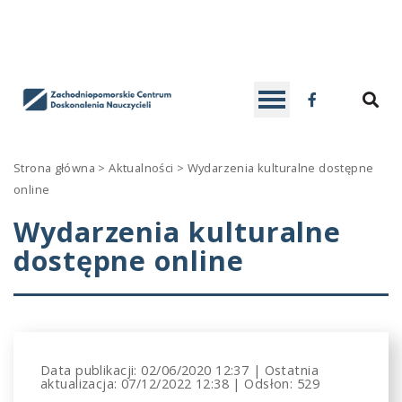
ZCDN
D
SE
Facebook
Contrast
DEFAULT
BLACK
BLACK
YELLOW
Strona główna
>
Aktualności
>
Wydarzenia kulturalne dostępne
CONTRAST
AND
AND
AND
online
Font
WHITE
YELLOW
BLACK
Wydarzenia kulturalne
-
+
READABLE
A
A
SMALLER
CONTRAST
LARGER
CONTRAST
CONTRAS
dostępne online
FONT
FONT
FONT
C
W
S
Data publikacji:
02/06/2020 12:37
|
Ostatnia
aktualizacja:
07/12/2022 12:38
|
Odsłon: 529