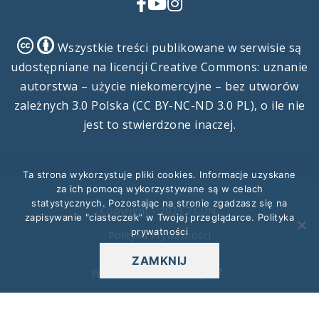
Facebook
YouTube
Instagram
Creative
Creative
Wszystkie treści publikowane w serwisie są
Commons
Commons
udostępniane na licencji Creative Commons: uznanie
autorstwa – użycie niekomercyjne – bez utworów
zależnych 3.0 Polska (CC BY-NC-ND 3.0 PL), o ile nie
jest to stwierdzone inaczej.
Ta strona wykorzystuje pliki cookies. Informacje uzyskane
za ich pomocą wykorzystywane są w celach
statystycznych. Pozostając na stronie zgadzasz się na
Copyright - 2023 ZCDN.
zapisywanie "ciasteczek" w Twojej przeglądarce.
Polityka
prywatności
Polityka Prywatności
ZAMKNIJ
Wdrożenie:
NETZURE.pl