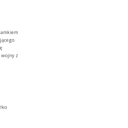
 Zamkiem
ującego
ę
 wojny z
ylko
,