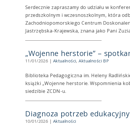
Serdecznie zapraszamy do udziału w konferen
przedszkolnym i wczesnoszkolnym, która odbę
Zachodniopomorskiego Centrum Doskonalenia
Jastrzębska-Krajewska, znana jako Pani Zuzia
„Wojenne herstorie” – spotkan
11/01/2026
|
Aktualności
,
Aktualności BP
Biblioteka Pedagogiczna im. Heleny Radlińskie
książki „Wojenne herstorie. Wspomnienia kob
siedzibie ZCDN-u.
Diagnoza potrzeb edukacyjnyc
10/01/2026
|
Aktualności