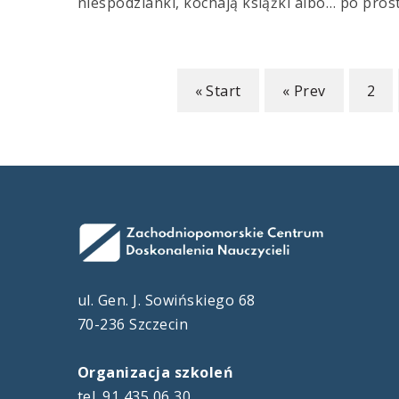
niespodzianki, kochają książki albo… po pro
« Start
« Prev
2
ul. Gen. J. Sowińskiego 68
70-236 Szczecin
Organizacja szkoleń
tel. 91 435 06 30