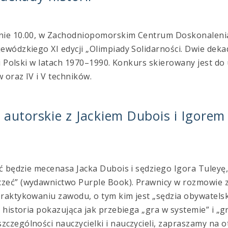
inie 10.00, w Zachodniopomorskim Centrum Doskonaleni
ewódzkiego XI edycji „Olimpiady Solidarności. Dwie deka
ii Polski w latach 1970–1990. Konkurs skierowany jest do
 oraz IV i V techników.
 autorskie z Jackiem Dubois i Igorem
ić będzie mecenasa Jacka Dubois i sędziego Igora Tuleyę,
czeć” (wydawnictwo Purple Book). Prawnicy w rozmowie 
raktykowaniu zawodu, o tym kim jest „sędzia obywatelski
 historia pokazująca jak przebiega „gra w systemie” i „g
czególności nauczycielki i nauczycieli, zapraszamy na 