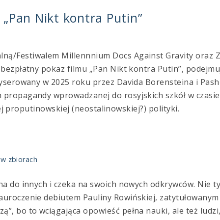
„Pan Nikt kontra Putin”
ną/Festiwalem Millennnium Docs Against Gravity oraz
 bezpłatny pokaz filmu „Pan Nikt kontra Putin”, podejm
żyserowany w 2025 roku przez Davida Borensteina i Pash
 propagandy wprowadzanej do rosyjskich szkół w czasie
iej proputinowskiej (neostalinowskiej?) polityki.
w zbiorach
na do innych i czeka na swoich nowych odkrywców. Nie t
auroczenie debiutem Pauliny Rowińskiej, zatytułowanym
, bo to wciągająca opowieść pełna nauki, ale też ludzi