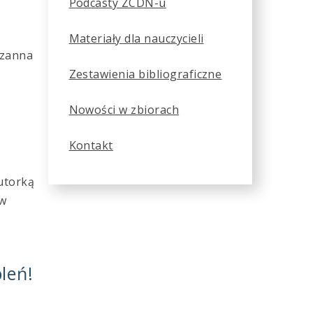
Podcasty ZCDN-u
S
Materiały dla nauczycieli
uzanna
Zestawienia bibliograficzne
Nowości w zbiorach
Kontakt
autorką
 w
leń!