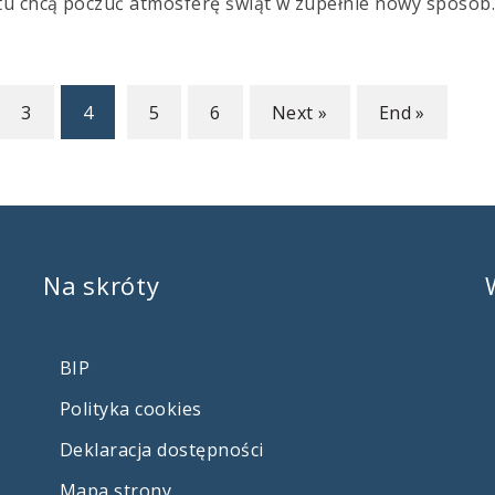
stu chcą poczuć atmosferę świąt w zupełnie nowy sposób
3
4
5
6
Next »
End »
(current)
Na
skróty
BIP
Polityka cookies
Deklaracja dostępności
Mapa strony