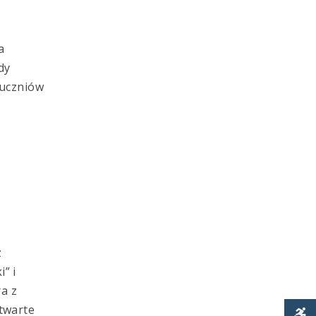
a
dy
 uczniów
z
” i
ra z
otwarte