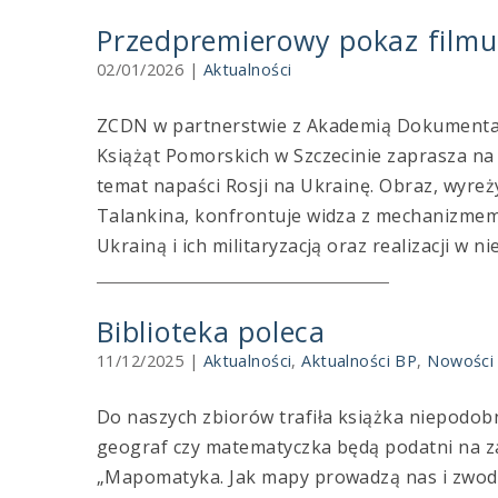
Przedpremierowy pokaz filmu 
02/01/2026
|
Aktualności
ZCDN w partnerstwie z Akademią Dokumental
Książąt Pomorskich w Szczecinie zaprasza na
temat napaści Rosji na Ukrainę. Obraz, wyre
Talankina, konfrontuje widza z mechanizmem
Ukrainą i ich militaryzacją oraz realizacji w n
Biblioteka poleca
11/12/2025
|
Aktualności
,
Aktualności BP
,
Nowości 
Do naszych zbiorów trafiła książka niepodob
geograf czy matematyczka będą podatni na z
„Mapomatyka. Jak mapy prowadzą nas i zwodzą”