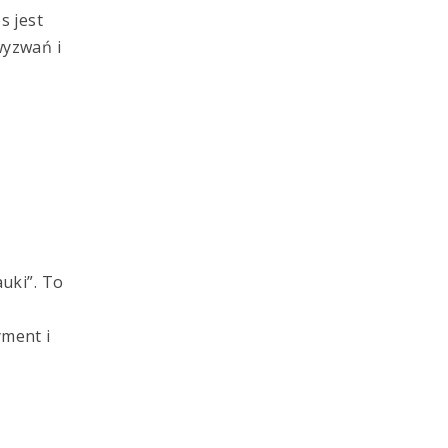
s jest
wyzwań i
uki”. To
yment i