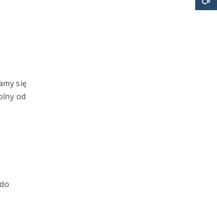
S
amy się
olny od
 do