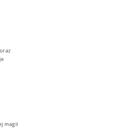
 oraz
je
ej magii